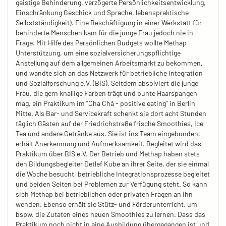
geistige Behinderung, verzögerte Persönlichkeitsentwicklung,
Einschränkung Geschick und Sprache, lebenspraktische
Selbstständigkeit). Eine Beschäftigung in einer Werkstatt für
behinderte Menschen kam für die junge Frau jedoch nie in
Frage. Mit Hilfe des Persönlichen Budgets wollte Methap
Unterstützung, um eine sozialversicherungspflichtige
Anstellung auf dem allgemeinen Arbeitsmarkt zu bekommen,
und wandte sich an das Netzwerk für betriebliche Integration
und Sozialforschung e.V. (BIS). Seitdem absolviert die junge
Frau, die gern knallige Farben trägt und bunte Haarspangen
mag, ein Praktikum im "Cha Chã - positive eating" in Berlin
Mitte. Als Bar- und Servicekraft schenkt sie dort acht Stunden
täglich Gästen auf der Friedrichstraße frische Smoothies, Ice
Tea und andere Getränke aus. Sie ist ins Team eingebunden,
erhält Anerkennung und Aufmerksamkeit. Begleitet wird das
Praktikum über BIS e.V. Der Betrieb und Methap haben stets
den Bildungsbegleiter Detlef Kube an ihrer Seite, der sie einmal
die Woche besucht, betriebliche Integrationsprozesse begleitet
und beiden Seiten bei Problemen zur Verfügung steht. So kann
sich Methap bei betrieblichen oder privaten Fragen an ihn
wenden. Ebenso erhält sie Stütz- und Förderunterricht, um
bspw. die Zutaten eines neuen Smoothies zu lernen. Dass das
Praktikum noch nicht in eine Ausbildung übergegangen ist und