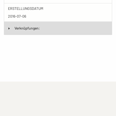
ERSTELLUNGSDATUM
2016-07-06
Verknüpfungen:
(current)
(current)
(current)
Impressum
Datenschutzerklärung
Kontakt
(current)
(current)
Nutzungsbedingungen
Popup
Erstellt mit
ImagePlant