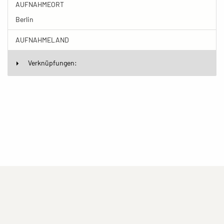
AUFNAHMEORT
Berlin
AUFNAHMELAND
Verknüpfungen:
(current)
(current)
(current)
Impressum
Datenschutzerklärung
Kontakt
(current)
(current)
Nutzungsbedingungen
Popup