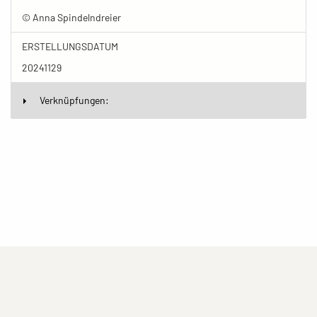
© Anna Spindelndreier
ERSTELLUNGSDATUM
20241129
Verknüpfungen:
(current)
(current)
(current)
Impressum
Datenschutzerklärung
Kontakt
(current)
(current)
Nutzungsbedingungen
Popup