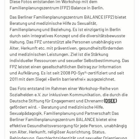
Diese Fotos entstanden im Workshop mit dem
Familienplanungszentrum (FPZ) Balance in Berlin.
Das Berliner Familienplanungszentrum BALANCE (FPZ) bietet
Beratung und medizinische Hilfe zu Sexualität,
Familienplanung und Beziehung. Es ist einzigartig in Berlin
durch sein integratives Konzept und die diversitätsbewusste
Haltung. Das FPZ unterstützt alle Personen unabhängig von
Alter, Herkunft etc. mit präventiven, gesundheitsfördernden
und medizinischen Leistungen. Ziel ist die Stärkung
individueller Ressourcen und sexueller Selbstbestimmung. Das
FPZ leistet einen gesellschaftlichen Beitrag zur Information
und Aufklärung. Es ist seit 2008 PQ-Sys®-zertifiziert und seit
2011 mit dem Siegel »Berlin barrierefrei« ausgezeichnet.
Das Foto entstand im Rahmen einer Workshop-Reihe von
Sozialhelden e.V. zur inklusiven Kommunikation, die durch die
Deutsche Stiftung für Engagement und Ehrenamt
(DSEE)
gefördert wird. - Beratung und medizinische Hilfe,
Sexualpädagogik, Familienplanung und Partnerschaft Das
Berliner Familienplanungszentrum BALANCE bietet eine
effektive Gesundheitsversorgung für jede Person, unabhängig
von Alter, Herkunft, religiöser Ausrichtung, Status,
Behinderung, Geschlechtsidentität und sexueller Orientierung.