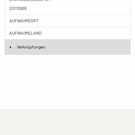
20170905
AUFNAHMEORT
AUFNAHMELAND
Verknüpfungen:
(current)
(current)
(current)
Impressum
Datenschutzerklärung
Kontakt
(current)
(current)
Nutzungsbedingungen
Popup