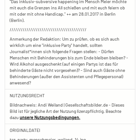
"Das inklusiv-subversive happening im Mensch Meier möchte
mit euch die Grenzen ins All schießen und mit euch feiern ob
mit oder mit ohne Handicap." ++ am 28.01.2017 in Berlin
(Berlin).
/////////////////////////////////////////
Anmerkung der Redaktion: Um zu prüfen, ob es sich auch
wirklich um eine "inklusive Party" handelt, sollten
Journalist*innen sich folgende Fragen stellen: - Dürfen
Menschen mit Behinderungen bis zum Ende bleiben bleiben? -
Wird Alkohol ausgeschenkt (auf einigen Partys ist das für
behinderte Gäste nicht vorgesehen)? - Sind auch Gäste ohne
Behinderungen (außer den Assistenten und Pflegepersonal)
anwesend?
NUTZUNGSRECHT
Bildnachweis: Andi Weiland | Gesellschaftsbilder.de - Dieses
Bild ist für jegliche Art der Nutzung lizenzpflichtig. Beachte
dazu
unsere Nutzungsbedingungen.
ORIGINALDATEI
taz_party_menschmeier_weiland_14.jpg