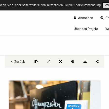
Wenn Sie auf der Seite weitersurfen, akzeptieren Sie die Cookie-Verwendung:
Ve
Anmelden
Er
(curren
Über das Projekt
W
Zurück