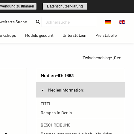
rwendung zustimmen
Datenschutzerklärung
(current)
weiterte Suche
t)
(current)
(current)
(current)
(current)
orkshops
Models gesucht
Unterstützen
Preistabelle
Zwischenablage (
0
)
Medien-ID:
1693
Medieninformation:
TITEL
Rampen in Berlin
BESCHREIBUNG
Rampen verbessern die Mobilität vieler