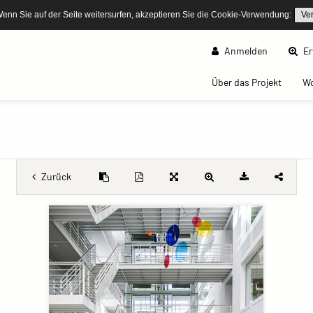
Wenn Sie auf der Seite weitersurfen, akzeptieren Sie die Cookie-Verwendung:
Ve
Anmelden
Er
(curren
Über das Projekt
W
Zurück