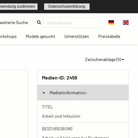
rwendung zustimmen
Datenschutzerklärung
(current)
weiterte Suche
t)
(current)
(current)
(current)
(current)
orkshops
Models gesucht
Unterstützen
Preistabelle
Zwischenablage (
0
)
Medien-ID:
2459
Medieninformation:
TITEL
Arbeit und Inklusion
BESCHREIBUNG
Arbeit und Inklusion bei Boehringer