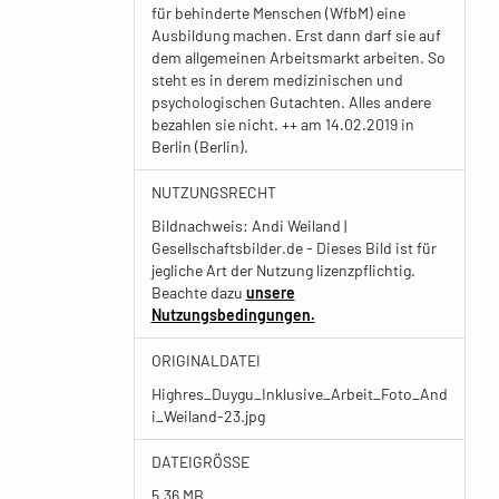
für behinderte Menschen (WfbM) eine
Ausbildung machen. Erst dann darf sie auf
dem allgemeinen Arbeitsmarkt arbeiten. So
steht es in derem medizinischen und
psychologischen Gutachten. Alles andere
bezahlen sie nicht. ++ am 14.02.2019 in
Berlin (Berlin).
NUTZUNGSRECHT
Bildnachweis: Andi Weiland |
Gesellschaftsbilder.de - Dieses Bild ist für
jegliche Art der Nutzung lizenzpflichtig.
Beachte dazu
unsere
Nutzungsbedingungen.
ORIGINALDATEI
Highres_Duygu_Inklusive_Arbeit_Foto_And
i_Weiland-23.jpg
DATEIGRÖSSE
5.36 MB