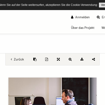
Wenn Sie auf der Seite weitersurfen, akzeptieren Sie die Cookie-Verwendung:
Ve
Anmelden
Er
(curren
Über das Projekt
W
Zurück