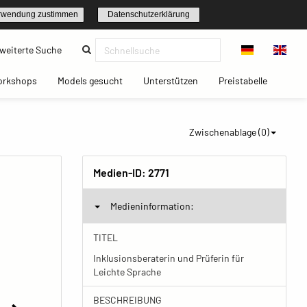
rwendung zustimmen
Datenschutzerklärung
(current)
weiterte Suche
t)
(current)
(current)
(current)
(current)
orkshops
Models gesucht
Unterstützen
Preistabelle
Zwischenablage (
0
)
Medien-ID:
2771
Medieninformation:
TITEL
Inklusionsberaterin und Prüferin für
Leichte Sprache
BESCHREIBUNG