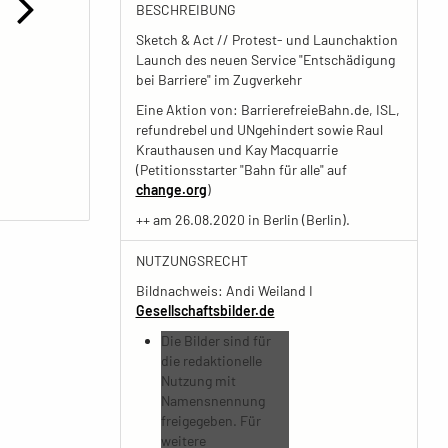
BESCHREIBUNG
Sketch & Act // Protest- und Launchaktion
Launch des neuen Service "Entschädigung
bei Barriere" im Zugverkehr
Eine Aktion von: BarrierefreieBahn.de, ISL,
refundrebel und UNgehindert sowie Raul
Krauthausen und Kay Macquarrie
(Petitionsstarter "Bahn für alle" auf
change.org
)
++ am 26.08.2020 in Berlin (Berlin).
NUTZUNGSRECHT
Bildnachweis: Andi Weiland I
Gesellschaftsbilder.de
Die Bilder sind für
die redaktionelle
Nutzung mit
Namensnennung
freigegeben. Für
weitere