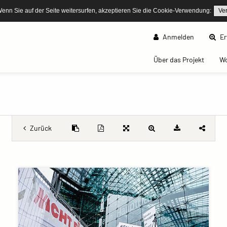
Wenn Sie auf der Seite weitersurfen, akzeptieren Sie die Cookie-Verwendung:
Ve
Anmelden
Er
(curren
Über das Projekt
W
Zurück