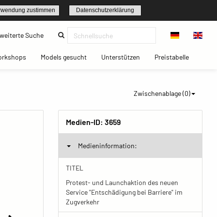
rwendung zustimmen
Datenschutzerklärung
(current)
weiterte Suche
t)
(current)
(current)
(current)
(current)
orkshops
Models gesucht
Unterstützen
Preistabelle
Zwischenablage (
0
)
Medien-ID:
3659
Medieninformation:
TITEL
Protest- und Launchaktion des neuen
Service "Entschädigung bei Barriere" im
Zugverkehr