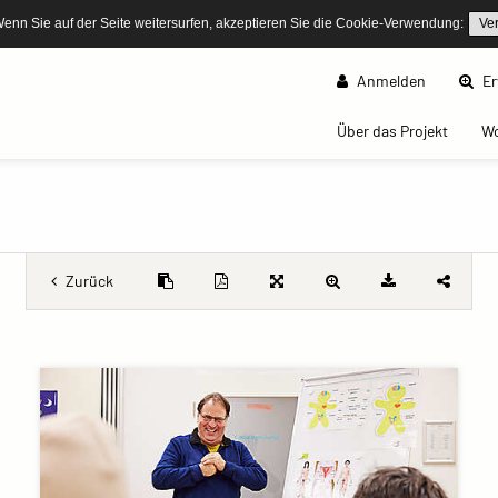
Wenn Sie auf der Seite weitersurfen, akzeptieren Sie die Cookie-Verwendung:
Ve
Anmelden
Er
(curren
Über das Projekt
W
Zurück