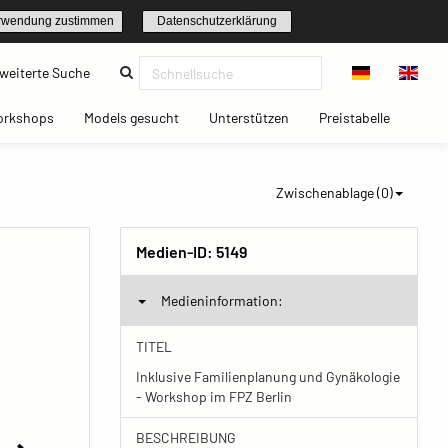
rwendung zustimmen
Datenschutzerklärung
(current)
weiterte Suche
t)
(current)
(current)
(current)
(current)
orkshops
Models gesucht
Unterstützen
Preistabelle
Zwischenablage (
0
)
Medien-ID:
5149
Medieninformation:
TITEL
Inklusive Familienplanung und Gynäkologie
- Workshop im FPZ Berlin
BESCHREIBUNG