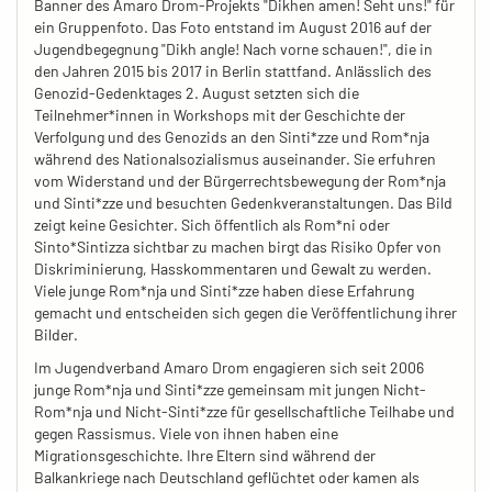
Banner des Amaro Drom-Projekts "Dikhen amen! Seht uns!" für
ein Gruppenfoto. Das Foto entstand im August 2016 auf der
Jugendbegegnung "Dikh angle! Nach vorne schauen!", die in
den Jahren 2015 bis 2017 in Berlin stattfand. Anlässlich des
Genozid-Gedenktages 2. August setzten sich die
Teilnehmer*innen in Workshops mit der Geschichte der
Verfolgung und des Genozids an den Sinti*zze und Rom*nja
während des Nationalsozialismus auseinander. Sie erfuhren
vom Widerstand und der Bürgerrechtsbewegung der Rom*nja
und Sinti*zze und besuchten Gedenkveranstaltungen. Das Bild
zeigt keine Gesichter. Sich öffentlich als Rom*ni oder
Sinto*Sintizza sichtbar zu machen birgt das Risiko Opfer von
Diskriminierung, Hasskommentaren und Gewalt zu werden.
Viele junge Rom*nja und Sinti*zze haben diese Erfahrung
gemacht und entscheiden sich gegen die Veröffentlichung ihrer
Bilder.
Im Jugendverband Amaro Drom engagieren sich seit 2006
junge Rom*nja und Sinti*zze gemeinsam mit jungen Nicht-
Rom*nja und Nicht-Sinti*zze für gesellschaftliche Teilhabe und
gegen Rassismus. Viele von ihnen haben eine
Migrationsgeschichte. Ihre Eltern sind während der
Balkankriege nach Deutschland geflüchtet oder kamen als