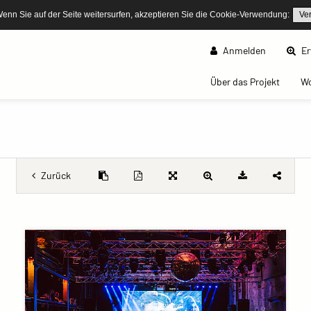
Wenn Sie auf der Seite weitersurfen, akzeptieren Sie die Cookie-Verwendung:
Ve
Anmelden
Er
(curren
Über das Projekt
W
Zurück