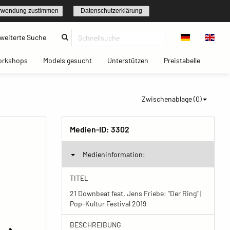
rwendung zustimmen
Datenschutzerklärung
(current)
weiterte Suche
t)
(current)
(current)
(current)
(current)
orkshops
Models gesucht
Unterstützen
Preistabelle
Zwischenablage (
0
)
Medien-ID:
3302
Medieninformation:
TITEL
21 Downbeat feat. Jens Friebe: "Der Ring" |
Pop-Kultur Festival 2019
BESCHREIBUNG