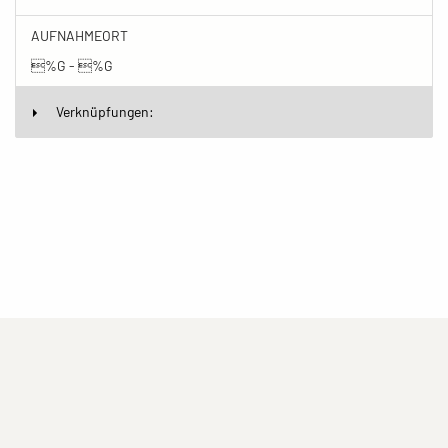
AUFNAHMEORT
%G - %G
Verknüpfungen:
(current)
(current)
(current)
Impressum
Datenschutzerklärung
Kontakt
(current)
(current)
Nutzungsbedingungen
Popup
Erstellt mit
ImagePlant