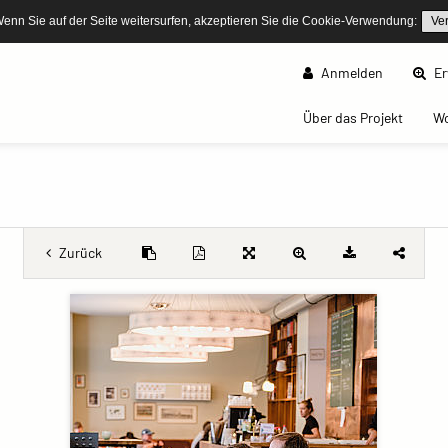
Wenn Sie auf der Seite weitersurfen, akzeptieren Sie die Cookie-Verwendung:
Ve
Anmelden
Er
(curren
Über das Projekt
W
Zurück