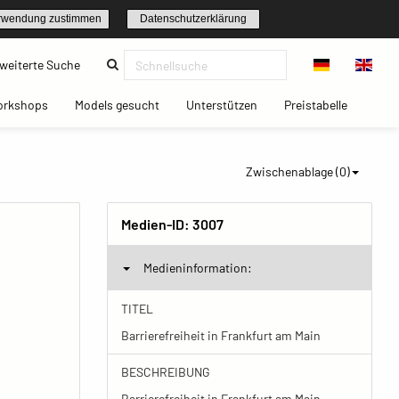
rwendung zustimmen
Datenschutzerklärung
(current)
weiterte Suche
t)
(current)
(current)
(current)
(current)
orkshops
Models gesucht
Unterstützen
Preistabelle
Zwischenablage (
0
)
Medien-ID:
3007
Medieninformation:
TITEL
Barrierefreiheit in Frankfurt am Main
BESCHREIBUNG
Barrierefreiheit in Frankfurt am Main