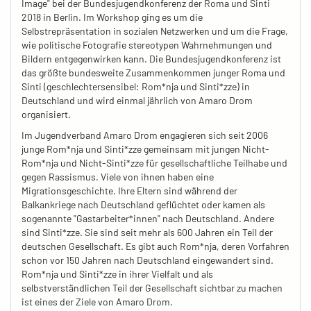
Image" bei der Bundesjugendkonferenz der Roma und Sinti
2018 in Berlin. Im Workshop ging es um die
Selbstrepräsentation in sozialen Netzwerken und um die Frage,
wie politische Fotografie stereotypen Wahrnehmungen und
Bildern entgegenwirken kann. Die Bundesjugendkonferenz ist
das größte bundesweite Zusammenkommen junger Roma und
Sinti (geschlechtersensibel: Rom*nja und Sinti*zze) in
Deutschland und wird einmal jährlich von Amaro Drom
organisiert.
Im Jugendverband Amaro Drom engagieren sich seit 2006
junge Rom*nja und Sinti*zze gemeinsam mit jungen Nicht-
Rom*nja und Nicht-Sinti*zze für gesellschaftliche Teilhabe und
gegen Rassismus. Viele von ihnen haben eine
Migrationsgeschichte. Ihre Eltern sind während der
Balkankriege nach Deutschland geflüchtet oder kamen als
sogenannte "Gastarbeiter*innen" nach Deutschland. Andere
sind Sinti*zze. Sie sind seit mehr als 600 Jahren ein Teil der
deutschen Gesellschaft. Es gibt auch Rom*nja, deren Vorfahren
schon vor 150 Jahren nach Deutschland eingewandert sind.
Rom*nja und Sinti*zze in ihrer Vielfalt und als
selbstverständlichen Teil der Gesellschaft sichtbar zu machen
ist eines der Ziele von Amaro Drom.