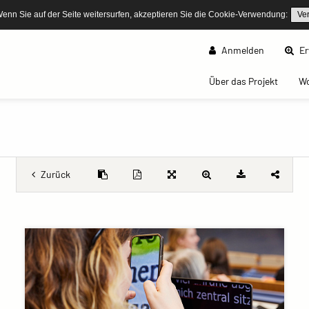
Wenn Sie auf der Seite weitersurfen, akzeptieren Sie die Cookie-Verwendung:
Ve
Anmelden
Er
(curren
Über das Projekt
W
Zurück