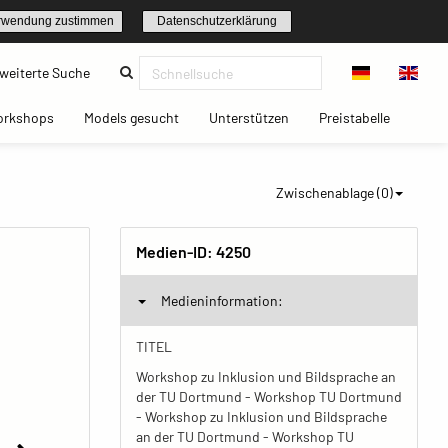
rwendung zustimmen
Datenschutzerklärung
(current)
weiterte Suche
t)
(current)
(current)
(current)
(current)
orkshops
Models gesucht
Unterstützen
Preistabelle
Zwischenablage (
0
)
Medien-ID:
4250
Medieninformation:
TITEL
Workshop zu Inklusion und Bildsprache an
der TU Dortmund - Workshop TU Dortmund
- Workshop zu Inklusion und Bildsprache
an der TU Dortmund - Workshop TU