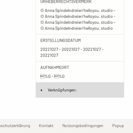
URHEBERRECHTSVERMERK
© Anna Spindelndreier/helloyou. studio -
© Anna Spindelndreier/helloyou. studio -
© Anna Spindelndreier/helloyou. studio -
© Anna Spindelndreier/helloyou. studio
ERSTELLUNGSDATUM
20221027 - 20221027 - 20221027 -
20221027
AUFNAHMEORT
%G - %G
Verknüpfungen:
(current)
(current)
(current)
(curr
nschutzerklärung
Kontakt
Nutzungsbedingungen
Popup