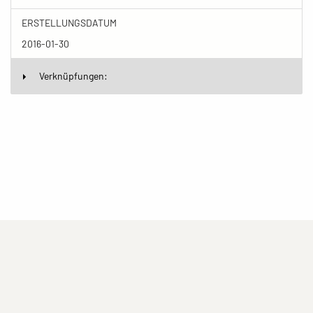
ERSTELLUNGSDATUM
2016-01-30
Verknüpfungen:
(current)
(current)
(current)
Impressum
Datenschutzerklärung
Kontakt
(current)
(current)
Nutzungsbedingungen
Popup
Erstellt mit
ImagePlant