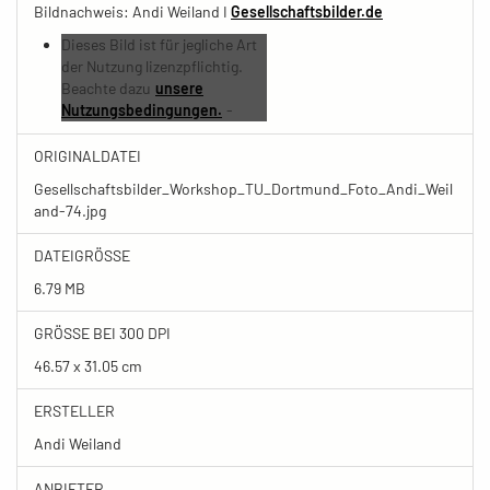
Bildnachweis: Andi Weiland I
Gesellschaftsbilder.de
Dieses Bild ist für jegliche Art
der Nutzung lizenzpflichtig.
Beachte dazu
unsere
Nutzungsbedingungen.
-
ORIGINALDATEI
Gesellschaftsbilder_Workshop_TU_Dortmund_Foto_Andi_Weil
and-74.jpg
DATEIGRÖSSE
6.79 MB
GRÖSSE BEI 300 DPI
46.57 x 31.05 cm
ERSTELLER
Andi Weiland
ANBIETER