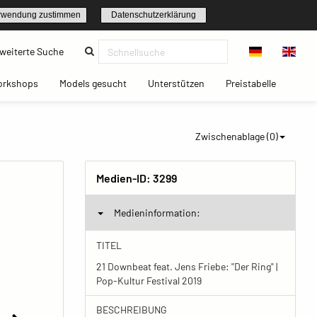
rwendung zustimmen
Datenschutzerklärung
(current)
weiterte Suche
t)
(current)
(current)
(current)
(current)
orkshops
Models gesucht
Unterstützen
Preistabelle
Zwischenablage (
0
)
Medien-ID:
3299
Medieninformation:
TITEL
21 Downbeat feat. Jens Friebe: "Der Ring" |
Pop-Kultur Festival 2019
BESCHREIBUNG