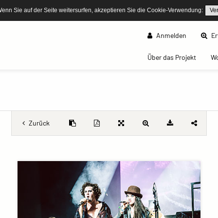
Wenn Sie auf der Seite weitersurfen, akzeptieren Sie die Cookie-Verwendung:
Ve
Anmelden
Er
(curren
Über das Projekt
W
Zurück