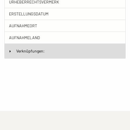
URHEBERRECHTSVERMERK
ERSTELLUNGSDATUM
AUFNAHMEORT
AUFNAHMELAND
Verknüpfungen:
(current)
(current)
(current)
Impressum
Datenschutzerklärung
Kontakt