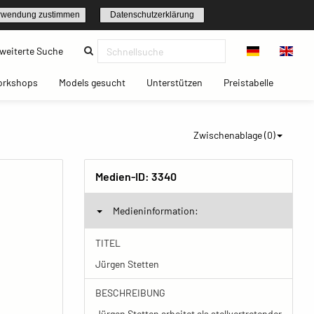
rwendung zustimmen
Datenschutzerklärung
(current)
weiterte Suche
t)
(current)
(current)
(current)
(current)
orkshops
Models gesucht
Unterstützen
Preistabelle
Zwischenablage (
0
)
Medien-ID:
3340
Medieninformation:
TITEL
Jürgen Stetten
BESCHREIBUNG
Jürgen Stetten arbeitet als stellvertretender