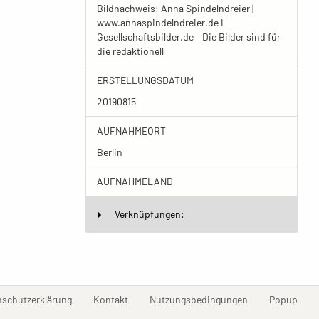
Bildnachweis: Anna Spindelndreier |
www.annaspindelndreier.de I
Gesellschaftsbilder.de – Die Bilder sind für
die redaktionell
ERSTELLUNGSDATUM
20190815
AUFNAHMEORT
Berlin
AUFNAHMELAND
Verknüpfungen:
(current)
(current)
(current)
(curr
nschutzerklärung
Kontakt
Nutzungsbedingungen
Popup