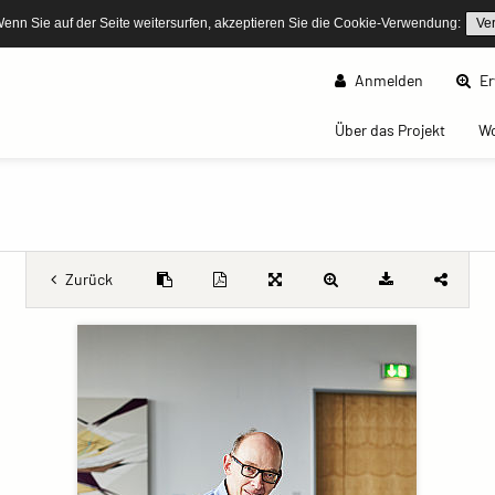
Wenn Sie auf der Seite weitersurfen, akzeptieren Sie die Cookie-Verwendung:
Ve
Anmelden
Er
(curren
Über das Projekt
W
Zurück