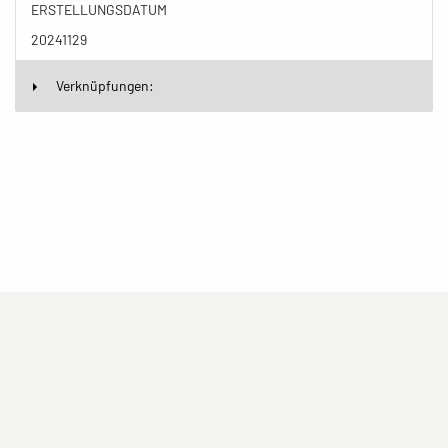
ERSTELLUNGSDATUM
20241129
Verknüpfungen:
(current)
(current)
(current)
Impressum
Datenschutzerklärung
Kontakt
(current)
(current)
Nutzungsbedingungen
Popup
Erstellt mit
ImagePlant
Copyright © 2026
Sozialhelden e.V.
.
Alle Rechte vorbehalten .