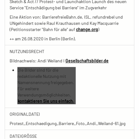
Sketch & Act // Protest- und Launchaktion Launch des neuen
Service "Entschädigung bei Barriere" im Zugverkehr
Eine Aktion von: BarrierefreieBahn.de, ISL, refundrebel und
UNgehindert sowie Raul Krauthausen und Kay Macquarrie
(Petitionsstarter "Bahn für alle" auf
change.org
)
++ am 26.08.2020 in Berlin (Berlin).
NUTZUNGSRECHT
Bildnachweis: Andi Weiland I
Gesellschaftsbilder.de
Die Bilder sind für die
redaktionelle Nutzung mit
Namensnennung freigegeben.
Für weitere
Verwendungsmöglichkeiten,
kontaktieren Sie uns einfach.
ORIGINALDATEI
Protest_Entschaedigung_Barriere_Foto_Andi_Weiland-61.jpg
DATEIGRÖSSE