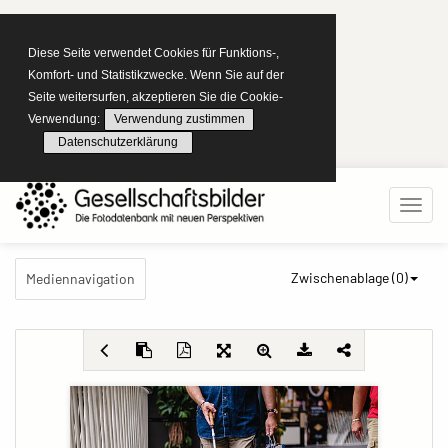
Diese Seite verwendet Cookies für Funktions-,
Komfort- und Statistikzwecke. Wenn Sie auf der
Seite weitersurfen, akzeptieren Sie die Cookie-
Verwendung:
Verwendung zustimmen
Datenschutzerklärung
Zwischenablage (
0
)
Mediennavigation