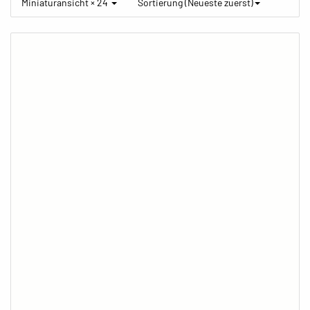
Miniaturansicht × 24
Sortierung (Neueste zuerst)