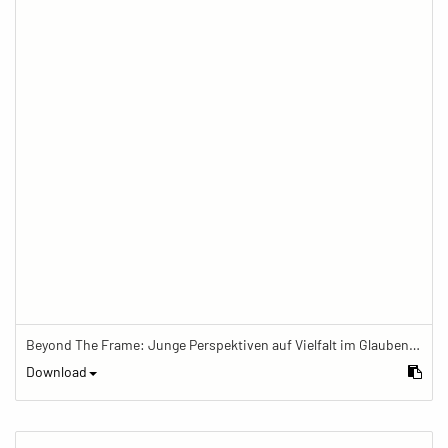
Beyond The Frame: Junge Perspektiven auf Vielfalt im Glauben - Frau schminkt sich vor Hausschrein des tibetischen Buddhismus
Download