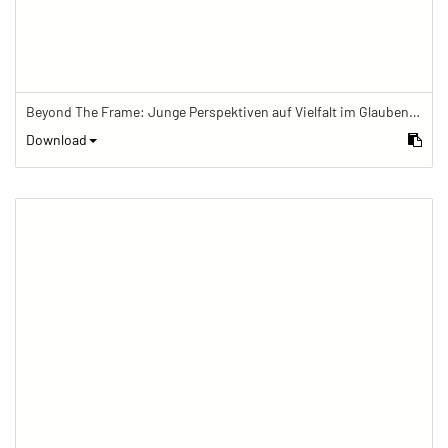
Beyond The Frame: Junge Perspektiven auf Vielfalt im Glauben - Frau beendet Meditation und löscht die Meditationskerze
Download