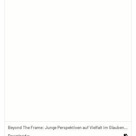
Beyond The Frame: Junge Perspektiven auf Vielfalt im Glauben - Hausschrein des tibetischen Buddhismus mit Opfergaben
Download