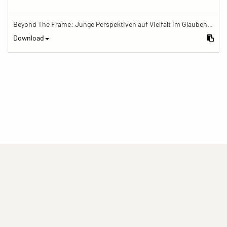
Beyond The Frame: Junge Perspektiven auf Vielfalt im Glauben - Frau meditiert im Schreinraum
Download
(current)
(current)
(current)
Impressum
Datenschutzerklärung
Kontakt
(current)
(current)
Nutzungsbedingungen
Popup
Erstellt mit
ImagePlant
Copyright © 2026
Sozialhelden e.V.
.
Alle Rechte vorbehalten .