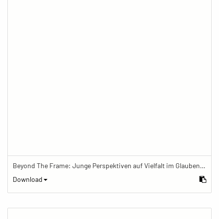
Beyond The Frame: Junge Perspektiven auf Vielfalt im Glauben - Frau mit Mala-Kette schreibt in Tagebuch
Download