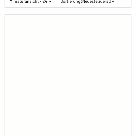
Miniaturansicht × 24
Sortierung (Neueste zuerst)