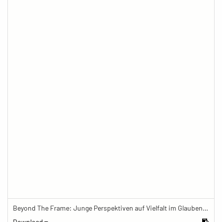
Beyond The Frame: Junge Perspektiven auf Vielfalt im Glauben - Frau schminkt sich vor Hausschrein des tibetischen Buddhismus
Download