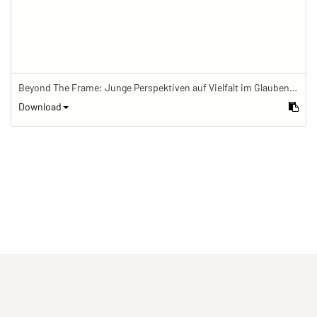
Beyond The Frame: Junge Perspektiven auf Vielfalt im Glauben - Frau meditiert im Schreinraum
Download
(current)
(current)
(current)
Impressum
Datenschutzerklärung
Kontakt
(current)
(current)
Nutzungsbedingungen
Popup