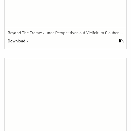
Beyond The Frame: Junge Perspektiven auf Vielfalt im Glauben - Frau beendet Meditation und löscht die Meditationskerze
Download