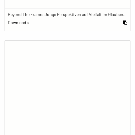
Beyond The Frame: Junge Perspektiven auf Vielfalt im Glauben - Hausschrein des tibetischen Buddhismus mit Opfergaben
Download