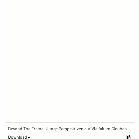
Beyond The Frame: Junge Perspektiven auf Vielfalt im Glauben - Frau steht im Souvenirladen eines buddhistischen Zentrums
Download