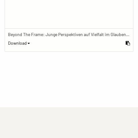
Beyond The Frame: Junge Perspektiven auf Vielfalt im Glauben - Hausschrein des tibetischen Buddhismus mit Opfergaben
Download
(current)
(current)
(current)
Impressum
Datenschutzerklärung
Kontakt
(current)
(current)
Nutzungsbedingungen
Popup