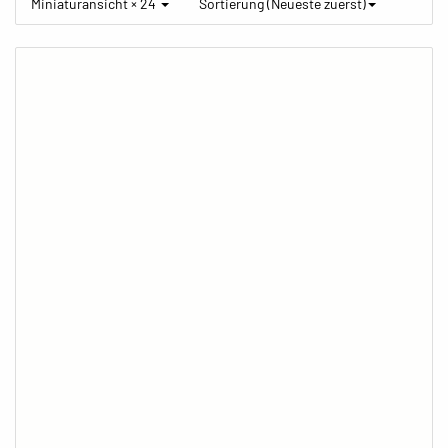
Miniaturansicht × 24
Sortierung (Neueste zuerst)