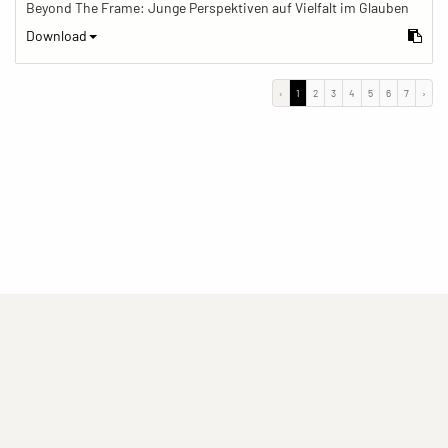
Beyond The Frame: Junge Perspektiven auf Vielfalt im Glauben
Download
‹
1
2
3
4
5
6
7
›
(current)
(current)
(current)
Impressum
Datenschutzerklärung
Kontakt
(current)
(current)
Nutzungsbedingungen
Popup
Erstellt mit
ImagePlant
Copyright © 2026
Sozialhelden e.V.
.
Alle Rechte vorbehalten .