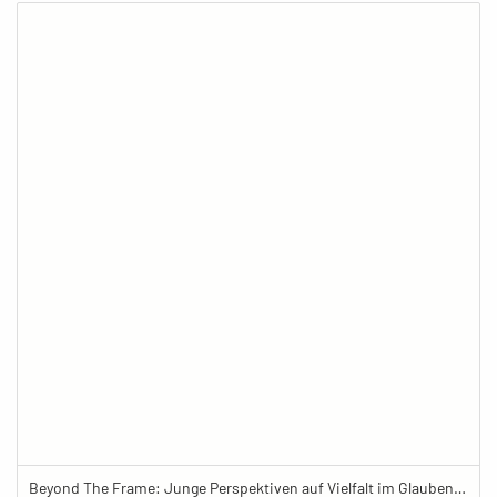
Beyond The Frame: Junge Perspektiven auf Vielfalt im Glauben - Frau steht im Souvenirladen eines buddhistischen Zentrums