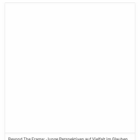
Beyond The Frame: Junge Perspektiven auf Vielfalt im Glauben - Tibetische Gebetsfahnen im buddhistischen Zentrum