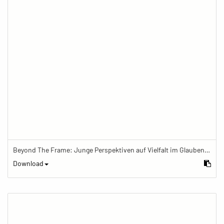
Beyond The Frame: Junge Perspektiven auf Vielfalt im Glauben - Frau schminkt sich vor Hausschrein des tibetischen Buddhismus
Download