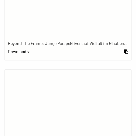
Beyond The Frame: Junge Perspektiven auf Vielfalt im Glauben - Frau arbeitet im Büro eines buddhistischen Zentrums
Download