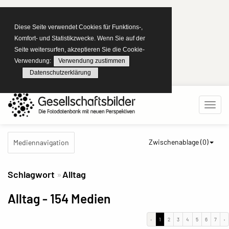
Diese Seite verwendet Cookies für Funktions-,
Komfort- und Statistikzwecke. Wenn Sie auf der
Seite weitersurfen, akzeptieren Sie die Cookie-
Verwendung:
Verwendung zustimmen
Datenschutzerklärung
Zwischenablage (
0
)
Mediennavigation
Schlagwort
Alltag
Alltag
- 154 Medien
‹
1
2
3
4
5
6
7
›