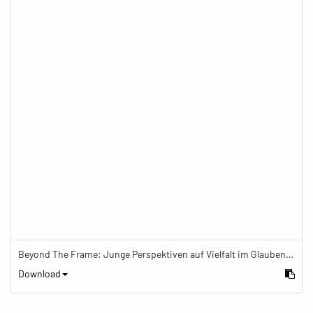
Beyond The Frame: Junge Perspektiven auf Vielfalt im Glauben - Frau mit Mala-Kette schreibt in Tagebuch
Download