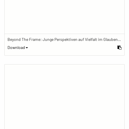
Beyond The Frame: Junge Perspektiven auf Vielfalt im Glauben - Frau beendet Meditation und löscht die Meditationskerze
Download