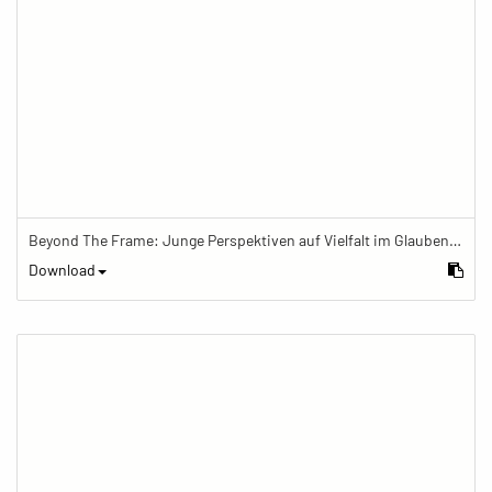
Beyond The Frame: Junge Perspektiven auf Vielfalt im Glauben - Frau arbeitet im Büro eines buddhistischen Zentrums
Download