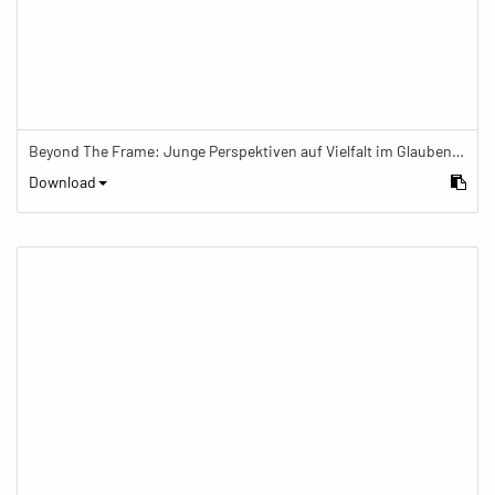
Beyond The Frame: Junge Perspektiven auf Vielfalt im Glauben - Frau beendet Meditation und löscht die Meditationskerze
Download