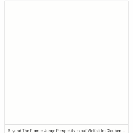
Beyond The Frame: Junge Perspektiven auf Vielfalt im Glauben - Frau steht im Souvenirladen eines buddhistischen Zentrums