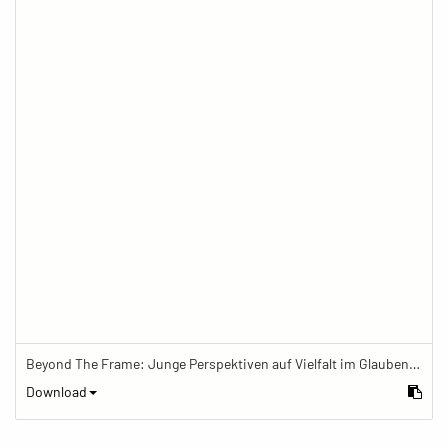
Beyond The Frame: Junge Perspektiven auf Vielfalt im Glauben - Frau mit Mala-Kette schreibt in Tagebuch
Download