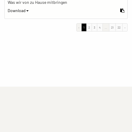
Was wir von zu Hause mitbringen
Download
‹
1
2
3
4
...
21
22
›
(current)
(current)
(current)
Impressum
Datenschutzerklärung
Kontakt
(current)
(current)
Nutzungsbedingungen
Popup
Erstellt mit
ImagePlant
Copyright © 2026
Sozialhelden e.V.
.
Alle Rechte vorbehalten .