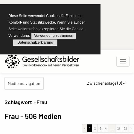
Diese Seite verwendet Cookies für Funktions-,
Komfort- und Statistikzwecke. Wenn Sie auf der
Seite weitersurfen, akzeptieren Sie die Cookie-
Verwendung:
Verwendung zustimmen
Datenschutzerklärung
Zwischenablage (
0
)
Mediennavigation
Schlagwort
Frau
Frau
- 506 Medien
‹
1
2
3
4
...
21
22
›