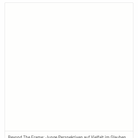
Beyond The Frame: Junge Perspektiven auf Vielfalt im Glauben - Hausschrein des tibetischen Buddhismus mit Opfergaben