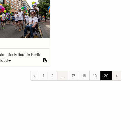
sionsfackellauf in Berlin
load
‹
1
2
...
17
18
19
20
›