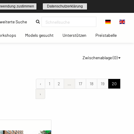
rwendung zustimmen
Datenschutzerklärung
(current)
weiterte Suche
t)
(current)
(current)
(current)
(current)
orkshops
Models gesucht
Unterstützen
Preistabelle
Zwischenablage (
0
)
‹
1
2
...
17
18
19
20
›