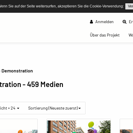
Wenn Sie auf der Seite weitersurfen, akzeptieren Sie die Cookie-Verwendung:
Ve
Anmelden
Er
(curren
Über das Projekt
W
Demonstration
ration
- 459 Medien
icht × 24
Sortierung (Neueste zuerst)