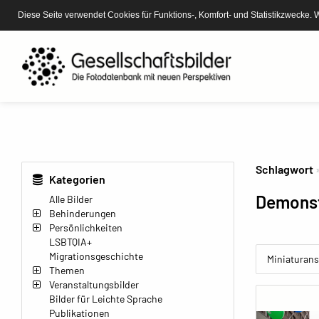
Diese Seite verwendet Cookies für Funktions-, Komfort- und Statistikzwecke. 
Schlagwort
Kategorien
Demonst
Alle Bilder
Behinderungen
Persönlichkeiten
LSBTQIA+
Migrationsgeschichte
Miniaturans
Themen
Veranstaltungsbilder
Bilder für Leichte Sprache
Publikationen