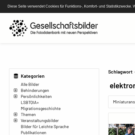
Diese Seite verwendet Cookies für Funktions-, Komfort- und Statistikzwecke. 
Schlagwort
Kategorien
elektron
Alle Bilder
Behinderungen
Persönlichkeiten
Miniaturans
LSBTQIA+
Migrationsgeschichte
Themen
Veranstaltungsbilder
Bilder für Leichte Sprache
Publikationen