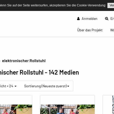
Wenn Sie auf der Seite weitersurfen, akzeptieren Sie die Cookie-Verwendung:
Ve
Anmelden
Er
(curren
Über das Projekt
W
elektronischer Rollstuhl
ischer Rollstuhl
- 142 Medien
icht × 24
Sortierung (Neueste zuerst)