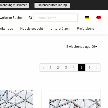
rwendung zustimmen
Datenschutzerklärung
(current)
weiterte Suche
t)
(current)
(current)
(current)
(current)
orkshops
Models gesucht
Unterstützen
Preistabelle
Zwischenablage (
0
)
‹
1
2
3
4
5
6
›