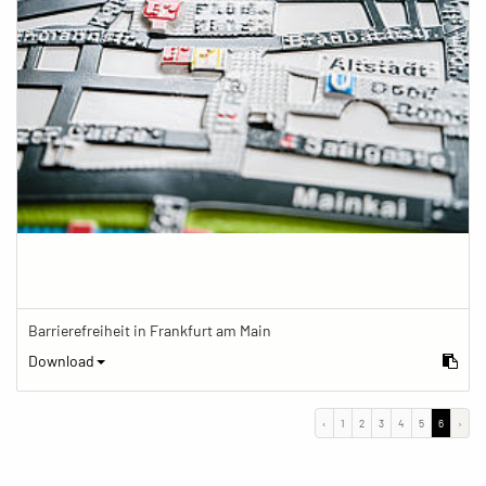
Barrierefreiheit in Frankfurt am Main
Download
‹
1
2
3
4
5
6
›