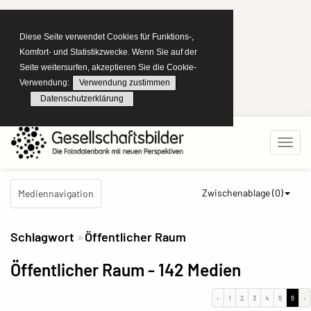
Diese Seite verwendet Cookies für Funktions-,
Komfort- und Statistikzwecke. Wenn Sie auf der
Seite weitersurfen, akzeptieren Sie die Cookie-
Verwendung:
Verwendung zustimmen
Datenschutzerklärung
Zwischenablage (
0
)
Mediennavigation
Schlagwort
Öffentlicher Raum
Öffentlicher Raum
- 142 Medien
‹
1
2
3
4
5
6
›