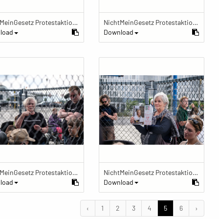
NichtMeinGesetz Protestaktion im Käfig
NichtMeinGesetz Protestaktion im Käfig
load
Download
NichtMeinGesetz Protestaktion im Käfig
NichtMeinGesetz Protestaktion im Käfig
load
Download
‹
1
2
3
4
5
6
›