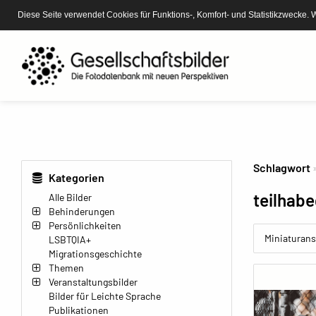
Diese Seite verwendet Cookies für Funktions-, Komfort- und Statistikzwecke. 
Schlagwort
Kategorien
teilhab
Alle Bilder
Behinderungen
Persönlichkeiten
Miniaturans
LSBTQIA+
Migrationsgeschichte
Themen
Veranstaltungsbilder
Bilder für Leichte Sprache
Publikationen