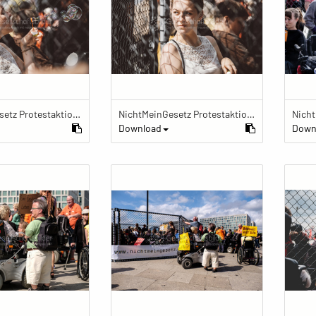
NichtMeinGesetz Protestaktion im Käfig
NichtMeinGesetz Protestaktion im Käfig
Download
Down