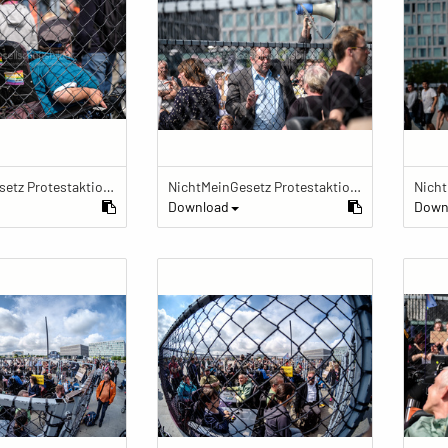
NichtMeinGesetz Protestaktion im Käfig
NichtMeinGesetz Protestaktion im Käfig
Download
Down