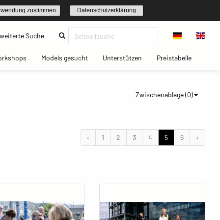
rwendung zustimmen
Datenschutzerklärung
(current)
weiterte Suche
t)
(current)
(current)
(current)
(current)
orkshops
Models gesucht
Unterstützen
Preistabelle
Zwischenablage (
0
)
‹
1
2
3
4
5
6
›