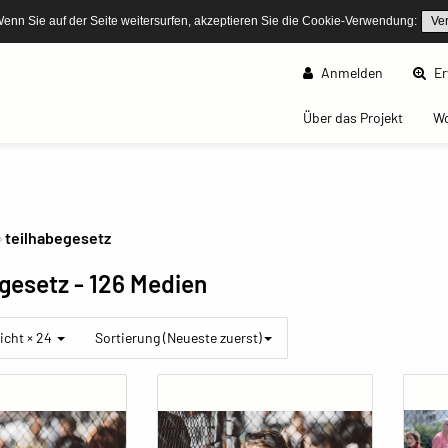
Wenn Sie auf der Seite weitersurfen, akzeptieren Sie die Cookie-Verwendung:
Ve
Anmelden
Er
(curren
Über das Projekt
W
teilhabegesetz
egesetz
- 126 Medien
icht × 24
Sortierung (Neueste zuerst)