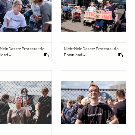
NichtMeinGesetz Protestaktion im Käfig
NichtMeinGesetz Protestaktion im Käfig
load
Download