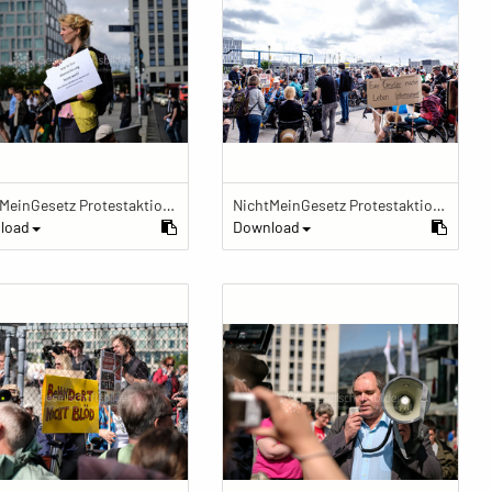
NichtMeinGesetz Protestaktion im Käfig
NichtMeinGesetz Protestaktion im Käfig
load
Download