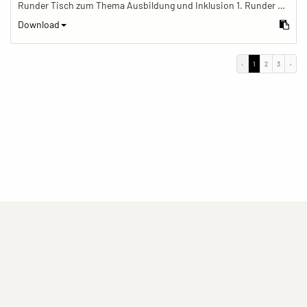
Runder Tisch zum Thema Ausbildung und Inklusion 1. Runder Tisch zu Ausbildung und Inklusion von JOBinklusive
Download
‹
1
2
3
›
(current)
(current)
(current)
Impressum
Datenschutzerklärung
Kontakt
(current)
(current)
Nutzungsbedingungen
Popup
Erstellt mit
ImagePlant
Copyright © 2026
Sozialhelden e.V.
.
Alle Rechte vorbehalten .