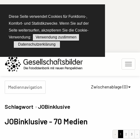
Diese Seite verwendet Cookies für Funktions-,
Komfort- und Statistikzwecke. Wenn Sie auf der
Seite weitersurfen, akzeptieren Sie die Cookie-
Verwendung:
Verwendung zustimmen
Datenschutzerklärung
Zwischenablage (
0
)
Mediennavigation
Schlagwort
JOBinklusive
JOBinklusive
- 70 Medien
‹
1
2
3
›