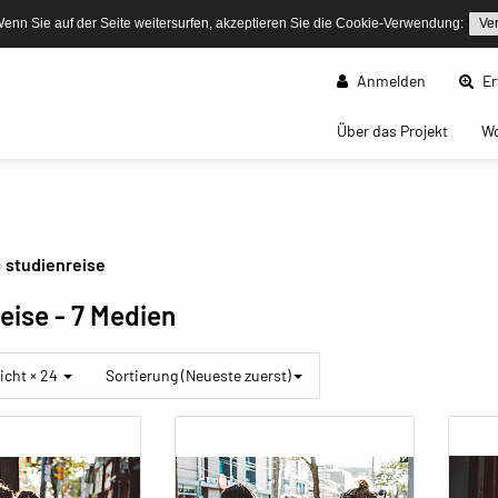
Wenn Sie auf der Seite weitersurfen, akzeptieren Sie die Cookie-Verwendung:
Ve
Anmelden
Er
(curren
Über das Projekt
W
studienreise
reise
- 7 Medien
icht × 24
Sortierung (Neueste zuerst)