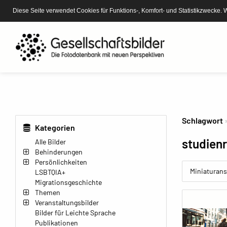
Diese Seite verwendet Cookies für Funktions-, Komfort- und Statistikzwecke. 
Schlagwort
Kategorien
studien
Alle Bilder
Behinderungen
Persönlichkeiten
Miniaturans
LSBTQIA+
Migrationsgeschichte
Themen
Veranstaltungsbilder
Bilder für Leichte Sprache
Publikationen