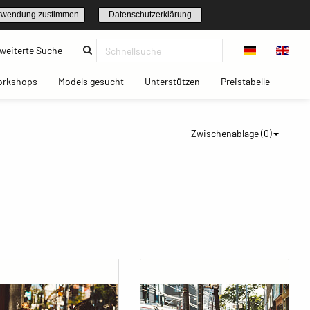
rwendung zustimmen
Datenschutzerklärung
(current)
weiterte Suche
t)
(current)
(current)
(current)
(current)
orkshops
Models gesucht
Unterstützen
Preistabelle
Zwischenablage (
0
)