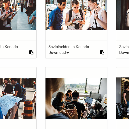
 in Kanada
Sozialhelden in Kanada
Sozia
Download
Down