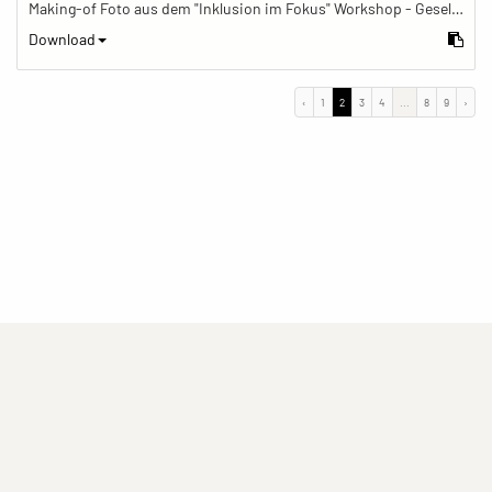
Making-of Foto aus dem "Inklusion im Fokus" Workshop - Gesellschaftsbilder.de Fotoworkshop „Inklusion im Fokus“ beim Känguru Leipzig
Download
‹
1
2
3
4
...
8
9
›
(current)
(current)
(current)
Impressum
Datenschutzerklärung
Kontakt
(current)
(current)
Nutzungsbedingungen
Popup
Erstellt mit
ImagePlant
Copyright © 2026
Sozialhelden e.V.
.
Alle Rechte vorbehalten .