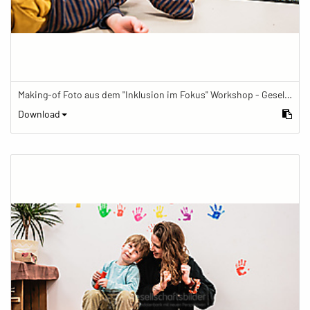
Making-of Foto aus dem "Inklusion im Fokus" Workshop - Gesellschaftsbilder.de Fotoworkshop „Inklusion im Fokus“ beim Känguru Leipzig
Download