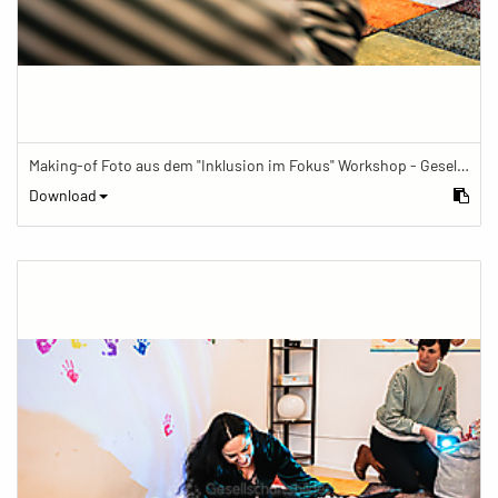
Making-of Foto aus dem "Inklusion im Fokus" Workshop - Gesellschaftsbilder.de Fotoworkshop „Inklusion im Fokus“ beim Känguru Leipzig
Download