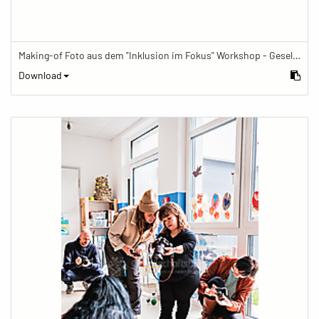
Making-of Foto aus dem "Inklusion im Fokus" Workshop - Gesellschaftsbilder.de Fotoworkshop „Inklusion im Fokus“ beim Känguru Leipzig
Download