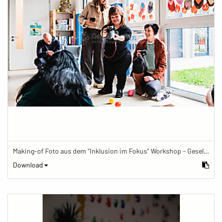
Making-of Foto aus dem "Inklusion im Fokus" Workshop - Gesellschaftsbilder.de Fotoworkshop „Inklusion im Fokus“ beim Känguru Leipzig
Download