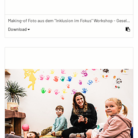
Making-of Foto aus dem "Inklusion im Fokus" Workshop - Gesellschaftsbilder.de Fotoworkshop „Inklusion im Fokus“ beim Känguru Leipzig
Download