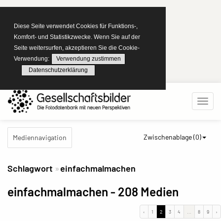
Diese Seite verwendet Cookies für Funktions-,
Komfort- und Statistikzwecke. Wenn Sie auf der
Seite weitersurfen, akzeptieren Sie die Cookie-
Verwendung:
Verwendung zustimmen
Datenschutzerklärung
Zwischenablage (
0
)
Mediennavigation
Schlagwort
einfachmalmachen
einfachmalmachen
- 208 Medien
‹
1
2
3
4
...
8
9
›