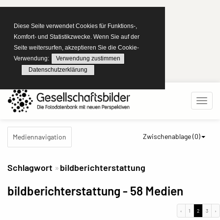
Diese Seite verwendet Cookies für Funktions-,
Komfort- und Statistikzwecke. Wenn Sie auf der
Seite weitersurfen, akzeptieren Sie die Cookie-
Verwendung:
Verwendung zustimmen
Datenschutzerklärung
Zwischenablage (
0
)
Mediennavigation
Schlagwort
bildberichterstattung
bildberichterstattung
- 58 Medien
‹
1
2
3
›