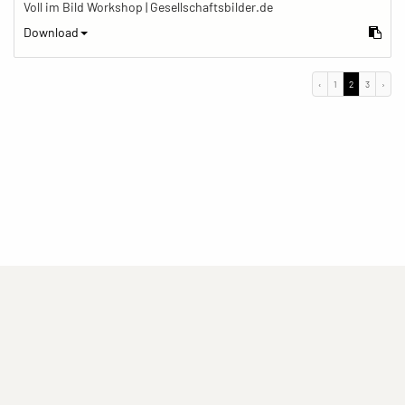
Voll im Bild Workshop | Gesellschaftsbilder.de
Download
‹
1
2
3
›
(current)
(current)
(current)
Impressum
Datenschutzerklärung
Kontakt
(current)
(current)
Nutzungsbedingungen
Popup
Erstellt mit
ImagePlant
Copyright © 2026
Sozialhelden e.V.
.
Alle Rechte vorbehalten .