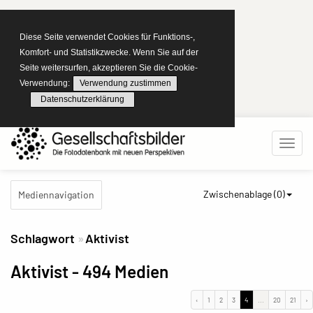
Diese Seite verwendet Cookies für Funktions-,
Komfort- und Statistikzwecke. Wenn Sie auf der
Seite weitersurfen, akzeptieren Sie die Cookie-
Verwendung:
Verwendung zustimmen
Datenschutzerklärung
Zwischenablage (
0
)
Mediennavigation
Schlagwort
Aktivist
Aktivist
- 494 Medien
‹
1
2
3
4
...
20
21
›