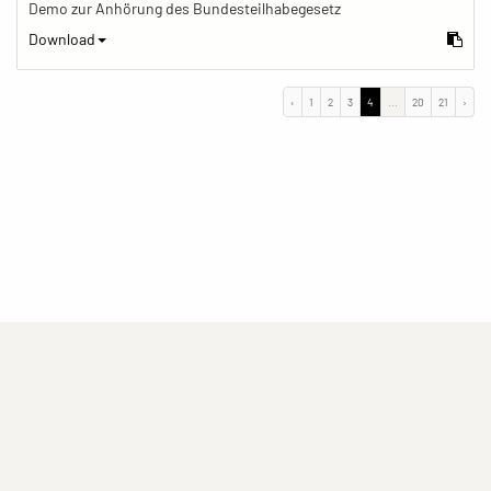
Demo zur Anhörung des Bundesteilhabegesetz
Download
‹
1
2
3
4
...
20
21
›
(current)
(current)
(current)
Impressum
Datenschutzerklärung
Kontakt
(current)
(current)
Nutzungsbedingungen
Popup
Erstellt mit
ImagePlant
Copyright © 2026
Sozialhelden e.V.
.
Alle Rechte vorbehalten .