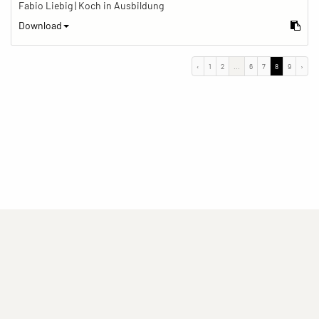
Fabio Liebig | Koch in Ausbildung
Download
‹
1
2
...
6
7
8
9
›
(current)
(current)
(current)
Impressum
Datenschutzerklärung
Kontakt
(current)
(current)
Nutzungsbedingungen
Popup
Erstellt mit
ImagePlant
Copyright © 2026
Sozialhelden e.V.
.
Alle Rechte vorbehalten .