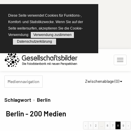
Diese Seite verwendet Cookies für Funktions-,
Komfort- und Statistikzwecke. Wenn Sie auf der
Seite weitersurfen, akzeptieren Sie die Cookie-
Verwendung:
Verwendung zustimmen
Datenschutzerklärung
Zwischenablage (
0
)
Mediennavigation
Schlagwort
Berlin
Berlin
- 200 Medien
‹
1
2
...
6
7
8
9
›