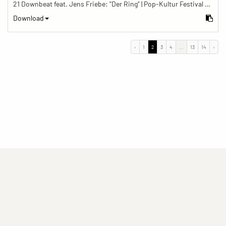
21 Downbeat feat. Jens Friebe: "Der Ring" | Pop-Kultur Festival 2019
Download
‹
1
2
3
4
...
13
14
›
(current)
(current)
(current)
Impressum
Datenschutzerklärung
Kontakt
(current)
(current)
Nutzungsbedingungen
Popup
Erstellt mit
ImagePlant
Copyright © 2026
Sozialhelden e.V.
.
Alle Rechte vorbehalten .