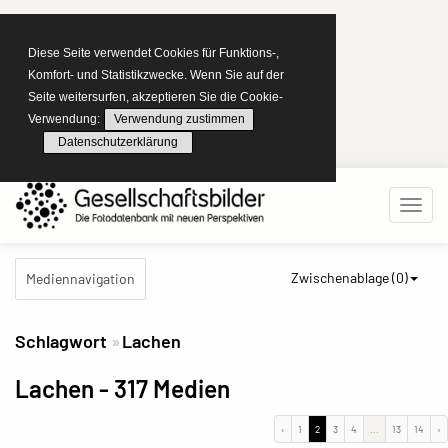
Diese Seite verwendet Cookies für Funktions-,
Komfort- und Statistikzwecke. Wenn Sie auf der
Seite weitersurfen, akzeptieren Sie die Cookie-
Verwendung:
Verwendung zustimmen
Datenschutzerklärung
Zwischenablage (
0
)
Mediennavigation
Schlagwort
Lachen
Lachen
- 317 Medien
‹
1
2
3
4
...
13
14
›