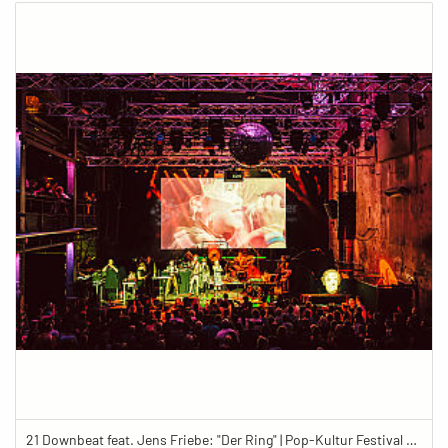
21 Downbeat feat. Jens Friebe: "Der Ring" | Pop-Kultur Festival 2019