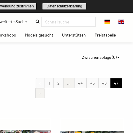
rwendung zustimmen
Datenschutzerklärung
(current)
weiterte Suche
t)
(current)
(current)
(current)
(current)
orkshops
Models gesucht
Unterstützen
Preistabelle
Zwischenablage (
0
)
‹
1
2
...
44
45
46
47
›