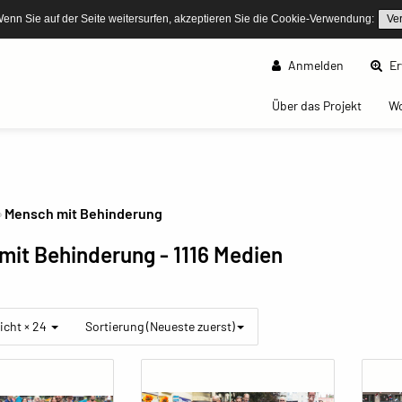
Wenn Sie auf der Seite weitersurfen, akzeptieren Sie die Cookie-Verwendung:
Ve
Anmelden
Er
(curren
Über das Projekt
W
Mensch mit Behinderung
mit Behinderung
- 1116 Medien
icht × 24
Sortierung (Neueste zuerst)