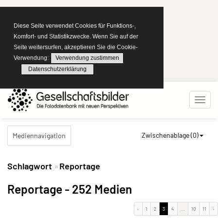
Diese Seite verwendet Cookies für Funktions-,
Komfort- und Statistikzwecke. Wenn Sie auf der
Seite weitersurfen, akzeptieren Sie die Cookie-
Verwendung:
Verwendung zustimmen
Datenschutzerklärung
Zwischenablage (
0
)
Mediennavigation
Schlagwort
Reportage
Reportage
- 252 Medien
‹
1
2
3
4
...
10
11
›