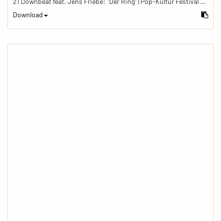
21 Downbeat feat. Jens Friebe: "Der Ring" | Pop-Kultur Festival 2019
Download