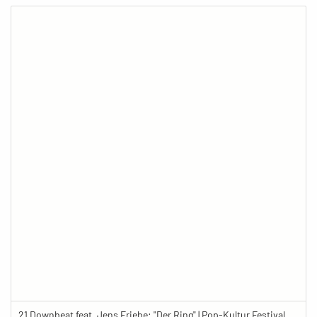
21 Downbeat feat. Jens Friebe: "Der Ring" | Pop-Kultur Festival 2019