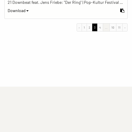
21 Downbeat feat. Jens Friebe: "Der Ring" | Pop-Kultur Festival 2019
Download
‹
1
2
3
4
...
10
11
›
(current)
(current)
(current)
Impressum
Datenschutzerklärung
Kontakt
(current)
(current)
Nutzungsbedingungen
Popup
Erstellt mit
ImagePlant
Copyright © 2026
Sozialhelden e.V.
.
Alle Rechte vorbehalten .