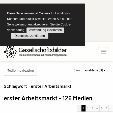
Diese Seite verwendet Cookies für Funktions-,
Komfort- und Statistikzwecke. Wenn Sie auf der
Seite weitersurfen, akzeptieren Sie die Cookie-
Verwendung:
Verwendung zustimmen
Datenschutzerklärung
Zwischenablage (
0
)
Mediennavigation
Schlagwort
erster Arbeitsmarkt
erster Arbeitsmarkt
- 126 Medien
‹
1
2
3
4
5
6
›