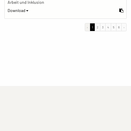
Arbeit und Inklusion
Download
‹
1
2
3
4
5
6
›
(current)
(current)
(current)
Impressum
Datenschutzerklärung
Kontakt
(current)
(current)
Nutzungsbedingungen
Popup
Erstellt mit
ImagePlant
Copyright © 2026
Sozialhelden e.V.
.
Alle Rechte vorbehalten .