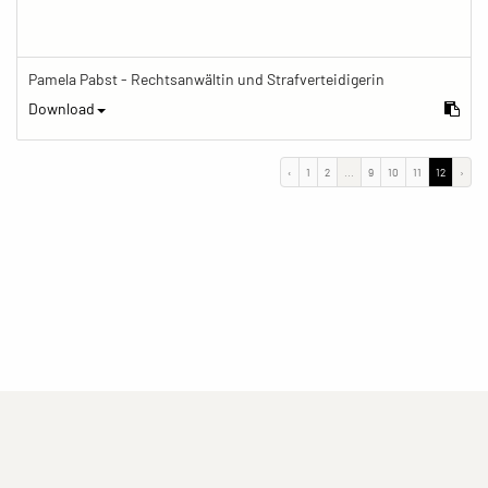
Pamela Pabst - Rechtsanwältin und Strafverteidigerin
Download
‹
1
2
...
9
10
11
12
›
(current)
(current)
(current)
Impressum
Datenschutzerklärung
Kontakt
(current)
(current)
Nutzungsbedingungen
Popup