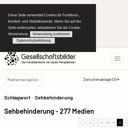
Diese Seite verwendet Cookies für Funktions-,
Komfort- und Statistikzwecke. Wenn Sie auf der
Seite weitersurfen, akzeptieren Sie die Cookie-
Verwendung:
Verwendung zustimmen
Datenschutzerklärung
Zwischenablage (
0
)
Mediennavigation
Schlagwort
Sehbehinderung
Sehbehinderung
- 277 Medien
‹
1
2
...
9
10
11
12
›