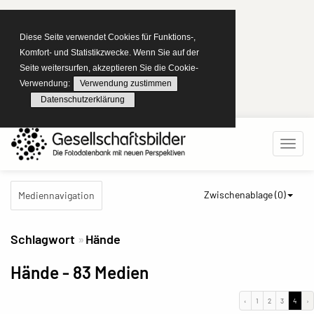
Diese Seite verwendet Cookies für Funktions-,
Komfort- und Statistikzwecke. Wenn Sie auf der
Seite weitersurfen, akzeptieren Sie die Cookie-
Verwendung:
Verwendung zustimmen
Datenschutzerklärung
Zwischenablage (
0
)
Mediennavigation
Schlagwort
Hände
Hände
- 83 Medien
‹
1
2
3
4
›