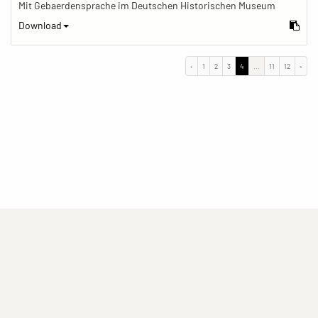
Mit Gebaerdensprache im Deutschen Historischen Museum
Download
‹
1
2
3
4
...
11
12
›
(current)
(current)
(current)
Impressum
Datenschutzerklärung
Kontakt
(current)
(current)
Nutzungsbedingungen
Popup
Erstellt mit
ImagePlant
Copyright © 2026
Sozialhelden e.V.
.
Alle Rechte vorbehalten .