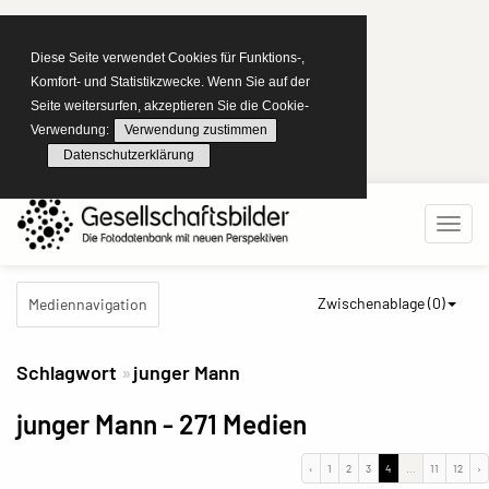
Diese Seite verwendet Cookies für Funktions-,
Komfort- und Statistikzwecke. Wenn Sie auf der
Seite weitersurfen, akzeptieren Sie die Cookie-
Verwendung:
Verwendung zustimmen
Datenschutzerklärung
Zwischenablage (
0
)
Mediennavigation
Schlagwort
junger Mann
junger Mann
- 271 Medien
‹
1
2
3
4
...
11
12
›