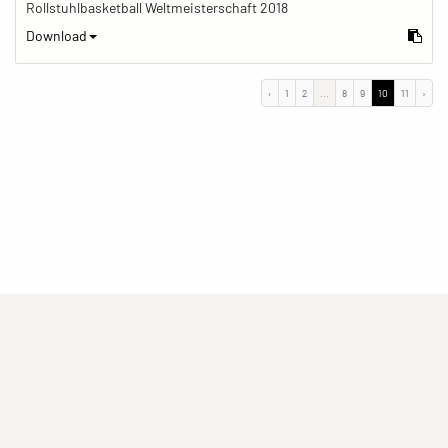
Rollstuhlbasketball Weltmeisterschaft 2018
Download
‹
1
2
...
8
9
10
11
›
(current)
(current)
(current)
Impressum
Datenschutzerklärung
Kontakt
(current)
(current)
Nutzungsbedingungen
Popup
Erstellt mit
ImagePlant
Copyright © 2026
Sozialhelden e.V.
.
Alle Rechte vorbehalten .