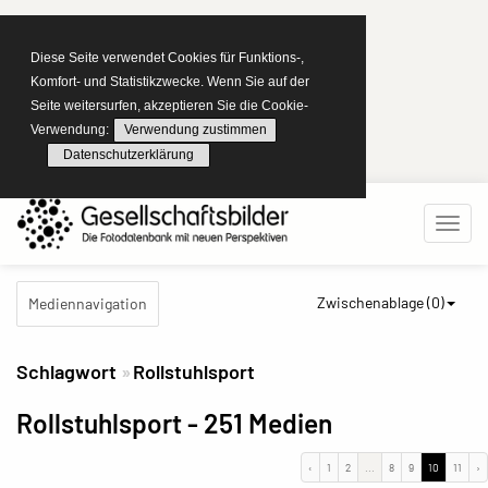
Diese Seite verwendet Cookies für Funktions-,
Komfort- und Statistikzwecke. Wenn Sie auf der
Seite weitersurfen, akzeptieren Sie die Cookie-
Verwendung:
Verwendung zustimmen
Datenschutzerklärung
Zwischenablage (
0
)
Mediennavigation
Schlagwort
Rollstuhlsport
Rollstuhlsport
- 251 Medien
‹
1
2
...
8
9
10
11
›