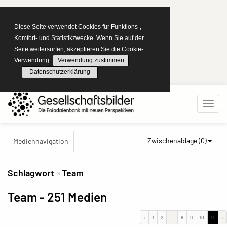
Diese Seite verwendet Cookies für Funktions-,
Komfort- und Statistikzwecke. Wenn Sie auf der
Seite weitersurfen, akzeptieren Sie die Cookie-
Verwendung:
Verwendung zustimmen
Datenschutzerklärung
Zwischenablage (
0
)
Mediennavigation
Schlagwort
Team
Team
- 251 Medien
‹
1
2
...
8
9
10
11
›