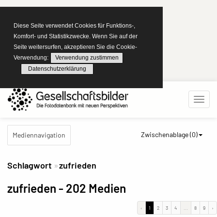
Diese Seite verwendet Cookies für Funktions-,
Komfort- und Statistikzwecke. Wenn Sie auf der
Seite weitersurfen, akzeptieren Sie die Cookie-
Verwendung:
Verwendung zustimmen
Datenschutzerklärung
Zwischenablage (
0
)
Mediennavigation
Schlagwort
zufrieden
zufrieden
- 202 Medien
‹
1
2
3
4
...
8
9
›