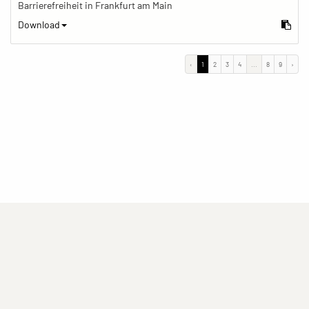
Barrierefreiheit in Frankfurt am Main
Download
‹
1
2
3
4
...
8
9
›
(current)
(current)
(current)
Impressum
Datenschutzerklärung
Kontakt
(current)
(current)
Nutzungsbedingungen
Popup
Erstellt mit
ImagePlant
Copyright © 2026
Sozialhelden e.V.
.
Alle Rechte vorbehalten .